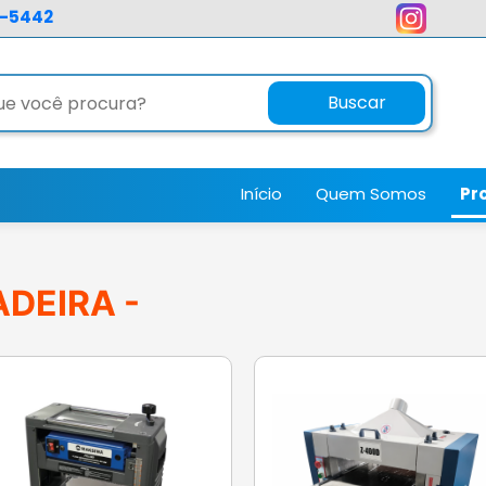
3-5442
Buscar
Início
Quem Somos
Pr
DEIRA -