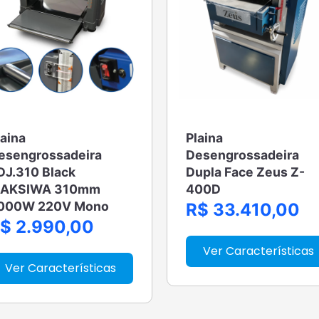
laina
Plaina
esengrossadeira
Desengrossadeira
DJ.310 Black
Dupla Face Zeus Z-
AKSIWA 310mm
400D
000W 220V Mono
R$ 33.410,00
$ 2.990,00
Ver Características
Ver Características