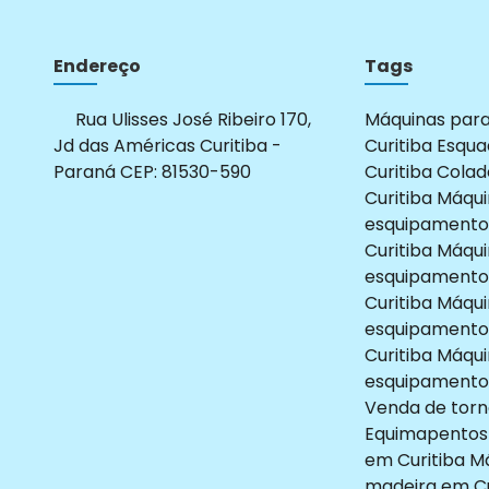
Endereço
Tags
Rua Ulisses José Ribeiro 170,
Máquinas par
Jd das Américas Curitiba -
Curitiba
Esqua
Paraná CEP: 81530-590
Curitiba
Colad
Curitiba
Máqui
esquipamento
Curitiba
Máqui
esquipamento
Curitiba
Máqui
esquipamento
Curitiba
Máqui
esquipamentos
Venda de torn
Equimapentos
em Curitiba
Má
madeira em Cu