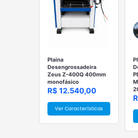
Plaina
P
Desengrossadeira
D
Zeus Z-400Q 400mm
P
monofásico
M
2
R$ 12.540,00
R
Ver Características