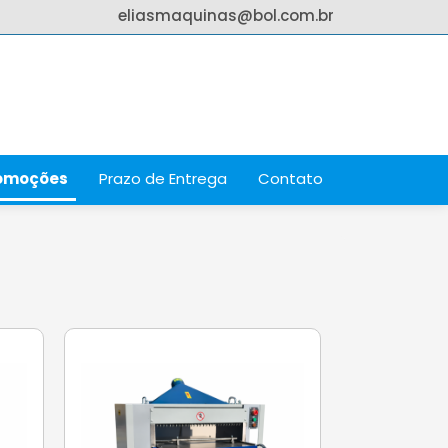
eliasmaquinas@bol.com.br
omoções
Prazo de Entrega
Contato