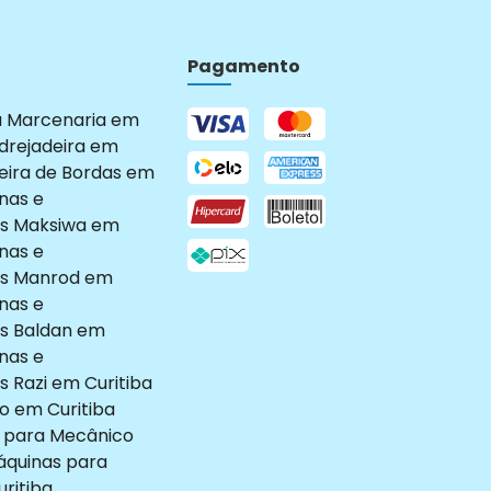
Pagamento
a Marcenaria em
drejadeira em
eira de Bordas em
nas e
s Maksiwa em
nas e
s Manrod em
nas e
s Baldan em
nas e
 Razi em Curitiba
o em Curitiba
 para Mecânico
quinas para
ritiba