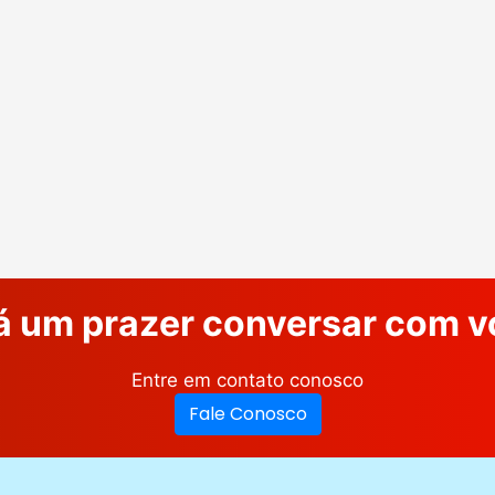
á um prazer conversar com v
Entre em contato conosco
Fale Conosco