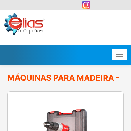
user:
MÁQUINAS PARA MADEIRA -