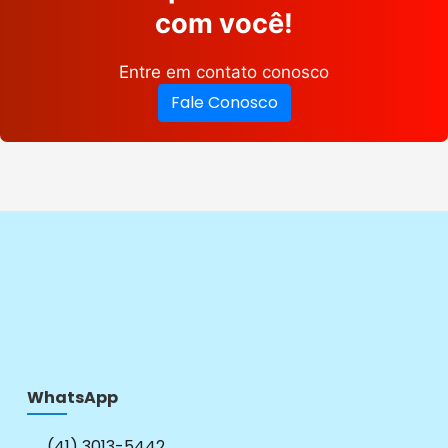
com você!
Entre em contato conosco
Fale Conosco
WhatsApp
(41) 3013-5442