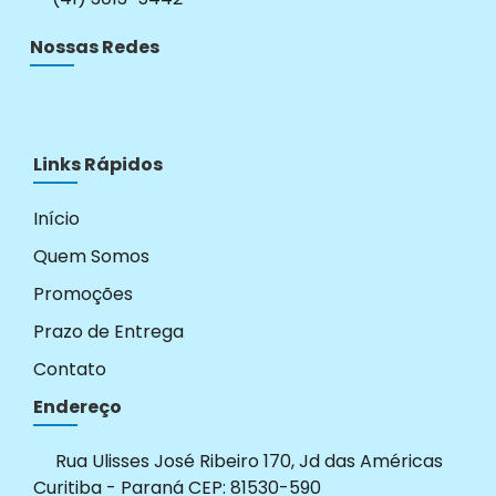
Nossas Redes
Links Rápidos
Início
Quem Somos
Promoções
Prazo de Entrega
Contato
Endereço
Rua Ulisses José Ribeiro 170, Jd das Américas
Curitiba - Paraná CEP: 81530-590