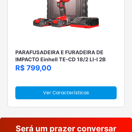
PARAFUSADEIRA E FURADEIRA DE
IMPACTO Einhell TE-CD 18/2 LI-I 2B
R$ 799,00
Ver Características
Será um prazer conversar