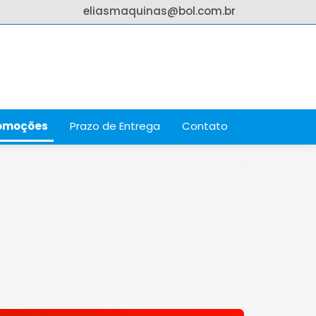
eliasmaquinas@bol.com.br
omoções
Prazo de Entrega
Contato