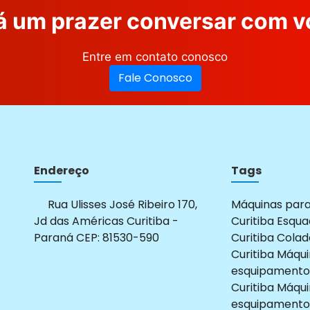
á um prazer conversar com v
Entre em contato conosco
Fale Conosco
Endereço
Tags
Rua Ulisses José Ribeiro 170,
Máquinas par
Jd das Américas Curitiba -
Curitiba
Esqua
Paraná CEP: 81530-590
Curitiba
Colad
Curitiba
Máqui
esquipamento
Curitiba
Máqui
esquipamento