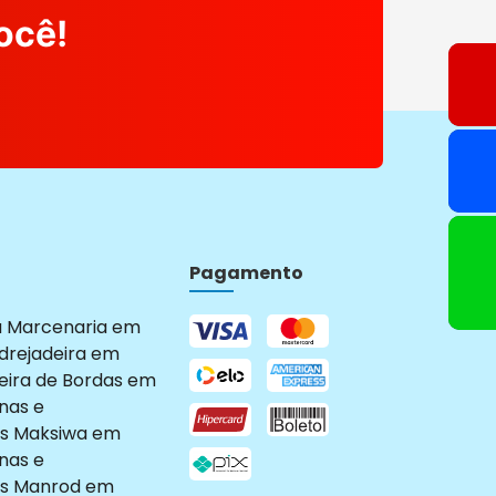
ocê!
Pagamento
a Marcenaria em
drejadeira em
eira de Bordas em
nas e
s Maksiwa em
nas e
s Manrod em